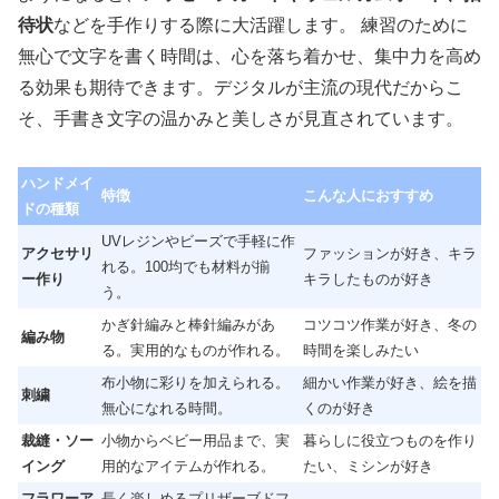
待状
などを手作りする際に大活躍します。 練習のために
無心で文字を書く時間は、心を落ち着かせ、集中力を高め
る効果も期待できます。デジタルが主流の現代だからこ
そ、手書き文字の温かみと美しさが見直されています。
ハンドメイ
特徴
こんな人におすすめ
ドの種類
UVレジンやビーズで手軽に作
アクセサリ
ファッションが好き、キラ
れる。100均でも材料が揃
ー作り
キラしたものが好き
う。
かぎ針編みと棒針編みがあ
コツコツ作業が好き、冬の
編み物
る。実用的なものが作れる。
時間を楽しみたい
布小物に彩りを加えられる。
細かい作業が好き、絵を描
刺繍
無心になれる時間。
くのが好き
裁縫・ソー
小物からベビー用品まで、実
暮らしに役立つものを作り
イング
用的なアイテムが作れる。
たい、ミシンが好き
フラワーア
長く楽しめるプリザーブドフ