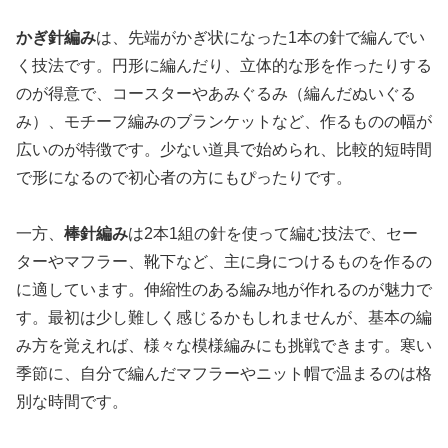
かぎ針編み
は、先端がかぎ状になった1本の針で編んでい
く技法です。円形に編んだり、立体的な形を作ったりする
のが得意で、コースターやあみぐるみ（編んだぬいぐる
み）、モチーフ編みのブランケットなど、作るものの幅が
広いのが特徴です。少ない道具で始められ、比較的短時間
で形になるので初心者の方にもぴったりです。
一方、
棒針編み
は2本1組の針を使って編む技法で、セー
ターやマフラー、靴下など、主に身につけるものを作るの
に適しています。伸縮性のある編み地が作れるのが魅力で
す。最初は少し難しく感じるかもしれませんが、基本の編
み方を覚えれば、様々な模様編みにも挑戦できます。寒い
季節に、自分で編んだマフラーやニット帽で温まるのは格
別な時間です。