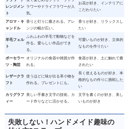
お花が好き、インテリアに
レンジメン
ラワーやドライフラワーが人
こだわりたい
ト
気。
アロマ・キ
香りと灯りに癒される。アレ
香りが好き、リラックスし
ャンドル
ンジの幅が広い。
たい
ふわふわの羊毛で動物などを
羊毛フェル
可愛いものが好き、立体的
作る。愛らしい作品ができ
ト
なものを作りたい
る。
ポーセラー
オリジナルの食器や雑貨が作
食器が好き、土に触れて癒
ツ・陶芸
れる。
されたい
長く使えるものが好き、本
レザークラ
使うほどに味が出る革小物を
格的なもの作りに挑戦した
フト
作れる。プレゼントにも。
い
カリグラフ
美しい手書き文字の技術。カ
文字を書くのが好き、美し
ィー
ード作りなどに活かせる。
いものが好き
失敗しない！ハンドメイド趣味の