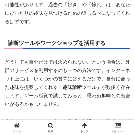
可能性があります。過去の「好き」や「憧れ」は、あなた
にぴったりの趣味を見つけるための道しるべになってくれ
るはずです。
診断ツールやワークショップを活用する
どうしても自分だけでは決められない、という場合は、外
部のサービスを利用するのも一つの方法です。インターネ
ット上には、いくつかの質問に答えるだけで、自分に合っ
た趣味を提案してくれる
「趣味診断ツール」
が数多く存在
します。ゲーム感覚で試してみると、思わぬ趣味との出会
いがあるかもしれません。
また、カルチャーセンターや地域の施設、オンラインなど
で開催されている
1日体験ワークショップ
に参加してみる
ホーム
検索
トップ
サイドバー