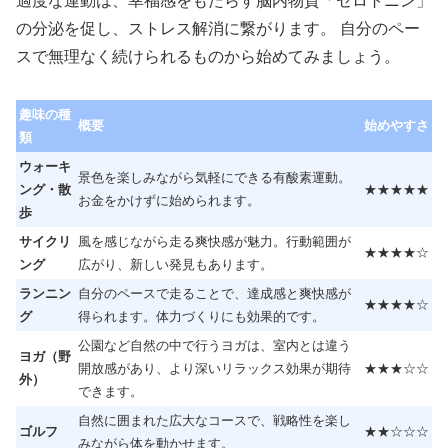
適度な運動は、幸福感をもたらす脳内物質「セロトニン」
の分泌を促し、ストレス解消に繋がります。 自分のペー
スで無理なく続けられるものから始めてみましょう。
趣味の種
概要
始めやすさ
類
ウォーキ
景色を楽しみながら気軽にできる有酸素運動。
ング・散
★★★★★
お金をかけずに始められます。
歩
サイクリ
風を感じながら走る爽快感が魅力。行動範囲が
★★★★☆
ング
広がり、新しい発見もあります。
ランニン
自分のペースで走ることで、達成感と爽快感が
★★★★☆
グ
得られます。体力づくりにも効果的です。
公園など自然の中で行うヨガは、室内とは違う
ヨガ（野
開放感があり、より深いリラックス効果が期待
★★★☆☆
外）
できます。
自然に囲まれた広大なコースで、戦略性を楽し
ゴルフ
★★☆☆☆
みながら体を動かせます。