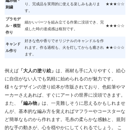
編み物・
り、完成品を実用的に使える楽しみもありま
★★★☆☆
刺繍
す。
プラモデ
細かいパーツを組み立てる作業に没頭でき、完
ル・模型
★★★☆☆
成した時の達成感は格別です。
作り
好きな色や香りでオリジナルのキャンドルを作
キャンド
れます。作る過程も、火を灯してからも癒され
★★☆☆☆
ル作り
ます。
例えば
「大人の塗り絵」
は、画材も手に入りやすく、絵心
に自信がない人でも気軽に始められるのが魅力です。
様々なデザインの塗り絵本が市販されており、色鉛筆やマ
ーカーさえあれば、すぐにアートの世界に没頭できます。
また、
「編み物」
は、一見難しそうに思えるかもしれませ
んが、基本的な編み方を覚えればマフラーやコースターな
ど簡単なものから作れます。毛糸の柔らかな感触と、規則
的な手の動きが、心を穏やかにしてくれるでしょう。 こ