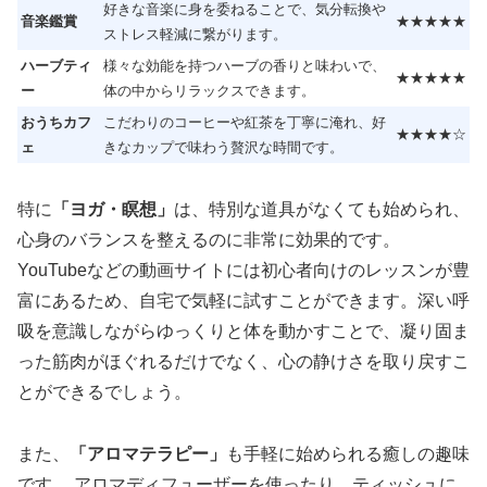
好きな音楽に身を委ねることで、気分転換や
音楽鑑賞
★★★★★
ストレス軽減に繋がります。
ハーブティ
様々な効能を持つハーブの香りと味わいで、
★★★★★
ー
体の中からリラックスできます。
おうちカフ
こだわりのコーヒーや紅茶を丁寧に淹れ、好
★★★★☆
ェ
きなカップで味わう贅沢な時間です。
特に
「ヨガ・瞑想」
は、特別な道具がなくても始められ、
心身のバランスを整えるのに非常に効果的です。
YouTubeなどの動画サイトには初心者向けのレッスンが豊
富にあるため、自宅で気軽に試すことができます。深い呼
吸を意識しながらゆっくりと体を動かすことで、凝り固ま
った筋肉がほぐれるだけでなく、心の静けさを取り戻すこ
とができるでしょう。
また、
「アロマテラピー」
も手軽に始められる癒しの趣味
です。 アロマディフューザーを使ったり、ティッシュに