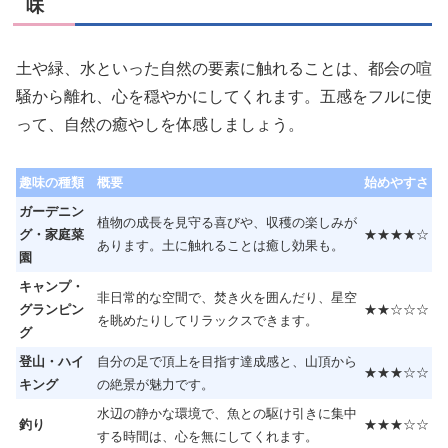
味
土や緑、水といった自然の要素に触れることは、都会の喧
騒から離れ、心を穏やかにしてくれます。五感をフルに使
って、自然の癒やしを体感しましょう。
趣味の種類
概要
始めやすさ
ガーデニン
植物の成長を見守る喜びや、収穫の楽しみが
グ・家庭菜
★★★★☆
あります。土に触れることは癒し効果も。
園
キャンプ・
非日常的な空間で、焚き火を囲んだり、星空
グランピン
★★☆☆☆
を眺めたりしてリラックスできます。
グ
登山・ハイ
自分の足で頂上を目指す達成感と、山頂から
★★★☆☆
キング
の絶景が魅力です。
水辺の静かな環境で、魚との駆け引きに集中
釣り
★★★☆☆
する時間は、心を無にしてくれます。