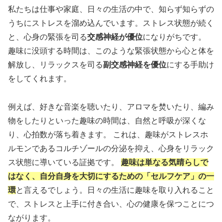
私たちは仕事や家庭、日々の生活の中で、知らず知らずの
うちにストレスを溜め込んでいます。ストレス状態が続く
と、心身の緊張を司る
交感神経が優位
になりがちです。
趣味に没頭する時間は、このような緊張状態から心と体を
解放し、リラックスを司る
副交感神経を優位
にする手助け
をしてくれます。
例えば、好きな音楽を聴いたり、アロマを焚いたり、編み
物をしたりといった趣味の時間は、自然と呼吸が深くな
り、心拍数が落ち着きます。 これは、趣味がストレスホ
ルモンであるコルチゾールの分泌を抑え、心身をリラック
ス状態に導いている証拠です。
趣味は単なる気晴らしで
はなく、自分自身を大切にするための「セルフケア」の一
環
と言えるでしょう。日々の生活に趣味を取り入れること
で、ストレスと上手に付き合い、心の健康を保つことにつ
ながります。