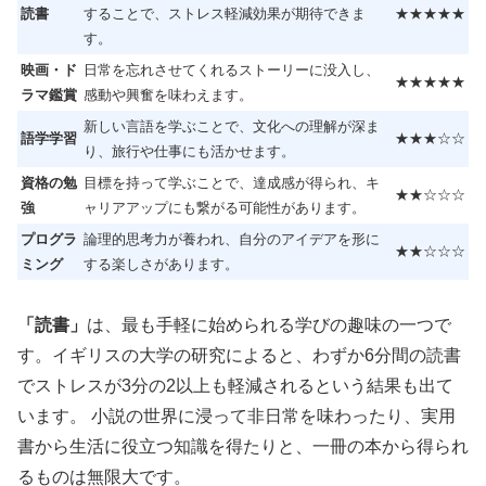
読書
することで、ストレス軽減効果が期待できま
★★★★★
す。
映画・ド
日常を忘れさせてくれるストーリーに没入し、
★★★★★
ラマ鑑賞
感動や興奮を味わえます。
新しい言語を学ぶことで、文化への理解が深ま
語学学習
★★★☆☆
り、旅行や仕事にも活かせます。
資格の勉
目標を持って学ぶことで、達成感が得られ、キ
★★☆☆☆
強
ャリアアップにも繋がる可能性があります。
プログラ
論理的思考力が養われ、自分のアイデアを形に
★★☆☆☆
ミング
する楽しさがあります。
「読書」
は、最も手軽に始められる学びの趣味の一つで
す。イギリスの大学の研究によると、わずか6分間の読書
でストレスが3分の2以上も軽減されるという結果も出て
います。 小説の世界に浸って非日常を味わったり、実用
書から生活に役立つ知識を得たりと、一冊の本から得られ
るものは無限大です。