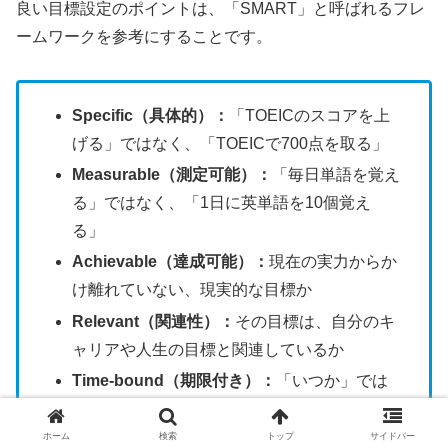
良い目標設定のポイントは、「SMART」と呼ばれるフレ
ームワークを参考にすることです。
Specific（具体的）：
「TOEICのスコアを上
げる」ではなく、「TOEICで700点を取る」
Measurable（測定可能）：
「毎日単語を覚え
る」ではなく、「1日に英単語を10個覚え
る」
Achievable（達成可能）：
現在の実力からか
け離れていない、現実的な目標か
Relevant（関連性）：
その目標は、自分のキ
ャリアや人生の目標と関連しているか
Time-bound（期限付き）：
「いつか」では
なく、「3ヶ月後の試験で」のように期限を決
める
ホーム
検索
トップ
サイドバー