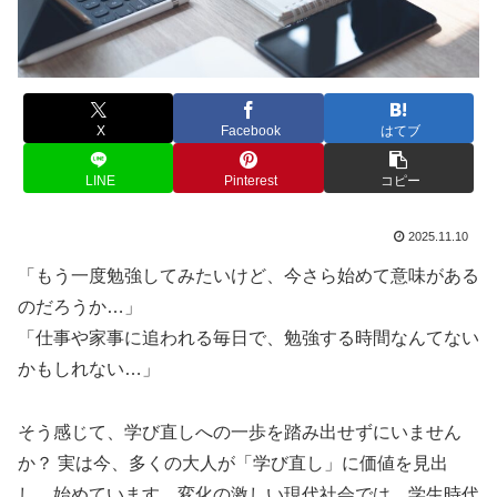
X
Facebook
はてブ
LINE
Pinterest
コピー
2025.11.10
「もう一度勉強してみたいけど、今さら始めて意味がある
のだろうか…」
「仕事や家事に追われる毎日で、勉強する時間なんてない
かもしれない…」
そう感じて、学び直しへの一歩を踏み出せずにいません
か？ 実は今、多くの大人が「学び直し」に価値を見出
し、始めています。変化の激しい現代社会では、学生時代