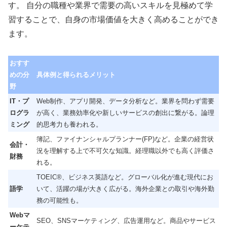
す。 自分の職種や業界で需要の高いスキルを見極めて学
習することで、自身の市場価値を大きく高めることができ
ます。
おすす
めの分
具体例と得られるメリット
野
IT・プ
Web制作、アプリ開発、データ分析など。業界を問わず需要
ログラ
が高く、業務効率化や新しいサービスの創出に繋がる。論理
ミング
的思考力も養われる。
簿記、ファイナンシャルプランナー(FP)など。企業の経営状
会計・
況を理解する上で不可欠な知識。経理職以外でも高く評価さ
財務
れる。
TOEIC®、ビジネス英語など。グローバル化が進む現代にお
語学
いて、活躍の場が大きく広がる。海外企業との取引や海外勤
務の可能性も。
Webマ
SEO、SNSマーケティング、広告運用など。商品やサービス
ーケテ