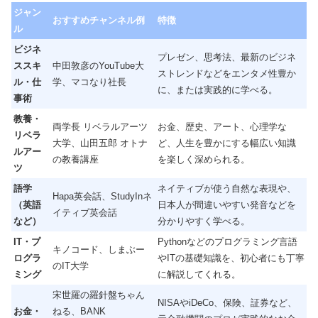
ジャン
おすすめチャンネル例
特徴
ル
ビジネ
プレゼン、思考法、最新のビジネ
ススキ
中田敦彦のYouTube大
ストレンドなどをエンタメ性豊か
ル・仕
学、マコなり社長
に、または実践的に学べる。
事術
教養・
両学長 リベラルアーツ
お金、歴史、アート、心理学な
リベラ
大学、山田五郎 オトナ
ど、人生を豊かにする幅広い知識
ルアー
の教養講座
を楽しく深められる。
ツ
語学
ネイティブが使う自然な表現や、
Hapa英会話、StudyInネ
（英語
日本人が間違いやすい発音などを
イティブ英会話
など）
分かりやすく学べる。
IT・プ
Pythonなどのプログラミング言語
キノコード、しまぶー
ログラ
やITの基礎知識を、初心者にも丁寧
のIT大学
ミング
に解説してくれる。
宋世羅の羅針盤ちゃん
NISAやiDeCo、保険、証券など、
お金・
ねる、BANK