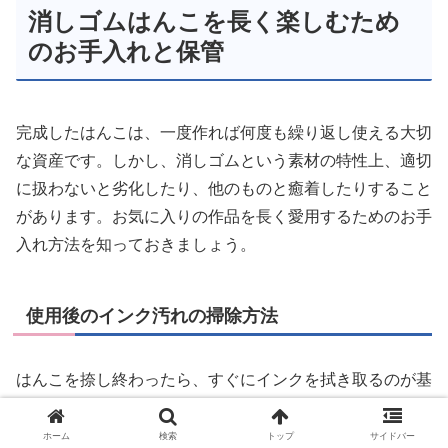
消しゴムはんこを長く楽しむため
のお手入れと保管
完成したはんこは、一度作れば何度も繰り返し使える大切
な資産です。しかし、消しゴムという素材の特性上、適切
に扱わないと劣化したり、他のものと癒着したりすること
があります。お気に入りの作品を長く愛用するためのお手
入れ方法を知っておきましょう。
使用後のインク汚れの掃除方法
はんこを捺し終わったら、すぐにインクを拭き取るのが基
本です。まずは乾いた紙に何度も捺して、インクが付かな
くなるまで出し切ります。これだけでも十分ですが、細か
ホーム
検索
トップ
サイドバー