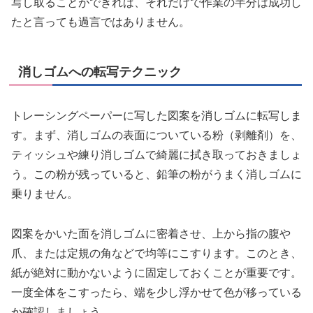
写し取ることができれば、それだけで作業の半分は成功し
たと言っても過言ではありません。
消しゴムへの転写テクニック
トレーシングペーパーに写した図案を消しゴムに転写しま
す。まず、消しゴムの表面についている粉（剥離剤）を、
ティッシュや練り消しゴムで綺麗に拭き取っておきましょ
う。この粉が残っていると、鉛筆の粉がうまく消しゴムに
乗りません。
図案をかいた面を消しゴムに密着させ、上から指の腹や
爪、または定規の角などで均等にこすります。このとき、
紙が絶対に動かないように固定しておくことが重要です。
一度全体をこすったら、端を少し浮かせて色が移っている
か確認しましょう。