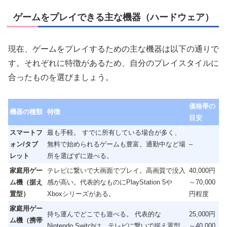
ゲームをプレイできる主な機器（ハードウェア）
現在、ゲームをプレイするための主な機器は以下の通りで
す。それぞれに特徴があるため、自分のプレイスタイルに
合ったものを選びましょう。
価格帯の
機器の種類
特徴
目安
スマートフ
最も手軽。 すでに所有している場合が多く、
ォン/タブ
無料で始められるゲームも豊富。通勤中など場
–
レット
所を選ばずに遊べる。
家庭用ゲー
テレビに繋いで大画面でプレイ。高画質で没入
40,000円
ム機（据え
感が高い。代表的なものにPlayStation 5や
～70,000
置型）
Xboxシリーズがある。
円程度
家庭用ゲー
持ち運んでどこでも遊べる。 代表的な
25,000円
ム機（携帯
Nintendo Switchは、テレビに繋いで据え置型
～40,000